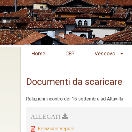
Skip
Home
CEP
Vescovo
to
content
Documenti da scaricare
Relazioni incontro del 15 settembre ad Altavilla
Relazione Repole