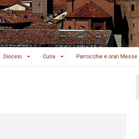
Diocesi
Curia
Parrocchie e orari Messe