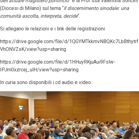
dell’attuale magistero pontificio
” e la Prof.ssa Valentina Soncini
(Diocesi di Milano) sul tema “
Il discernimento sinodale: una
comunità ascolta, interpreta, decide
“.
Si allegano le relazioni e i link delle registrazioni
https://drive.google.com/file/d/1QGYMTkkmvNBQKc7LbBthytrf
VhONVZsK/view?usp=sharing
https://drive.google.com/file/d/1HHuyRKjuAui9Fslw-
IPJm0xzrcej_ulH/view?usp=sharing
In curia sono disponibili i cd audio e video.